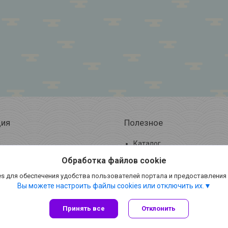
ия
Полезное
ы
Каталог
 и оплата
Отзывы
Обработка файлов cookie
Новости и статьи
s для обеспечения удобства пользователей портала и предоставления
Вы можете настроить файлы cookies или отключить их.
Принять все
Отклонить
Сайт создан на платформе Deal.by
Политика обработки файлов cookies
ООО «АльМари Трейд» |
Пожаловаться на контент