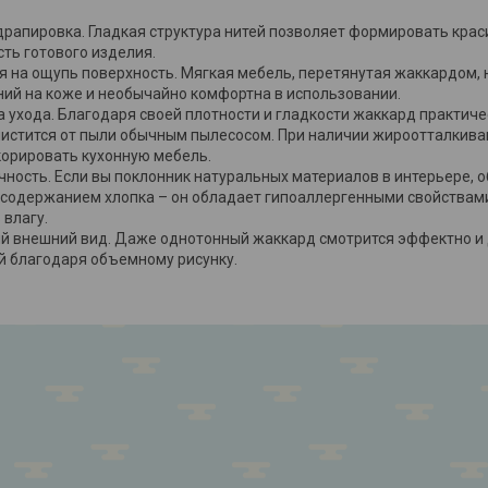
драпировка. Гладкая структура нитей позволяет формировать кра
сть готового изделия.
я на ощупь поверхность. Мягкая мебель, перетянутая жаккардом, н
ий на коже и необычайно комфортна в использовании.
а ухода. Благодаря своей плотности и гладкости жаккард практиче
чистится от пыли обычным пылесосом. При наличии жироотталкив
орировать кухонную мебель.
чность. Если вы поклонник натуральных материалов в интерьере, 
 содержанием хлопка – он обладает гипоаллергенными свойствам
 влагу.
й внешний вид. Даже однотонный жаккард смотрится эффектно и
й благодаря объемному рисунку.