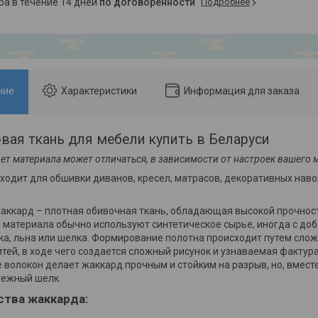
ара в течение 14 дней
по договоренности
Подробнее
ние
Характеристики
Информация для заказа
вая ткань для мебели купить в Беларуси
ет материала может отличаться, в зависимости от настроек вашего 
одит для обшивки диванов, кресел, матрасов, декоративных наво
ккард – плотная обивочная ткань, обладающая высокой прочност
 материала обычно используют синтетическое сырье, иногда с до
ка, льна или шелка. Формирование полотна происходит путем сло
тей, в ходе чего создается сложный рисунок и узнаваемая фактура
 волокон делает жаккард прочным и стойким на разрыв, но, вместе
нежный шелк.
тва жаккарда: