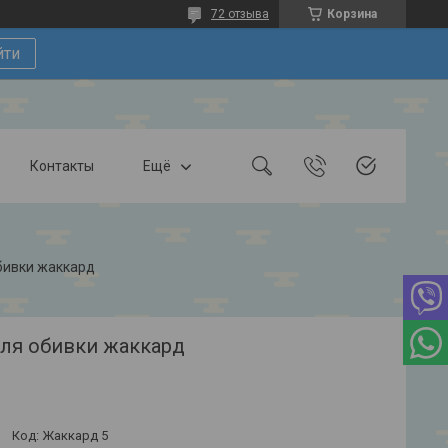
72 отзыва
Корзина
йти
Контакты
Ещё
бивки жаккард
для обивки жаккард
Код:
Жаккард 5