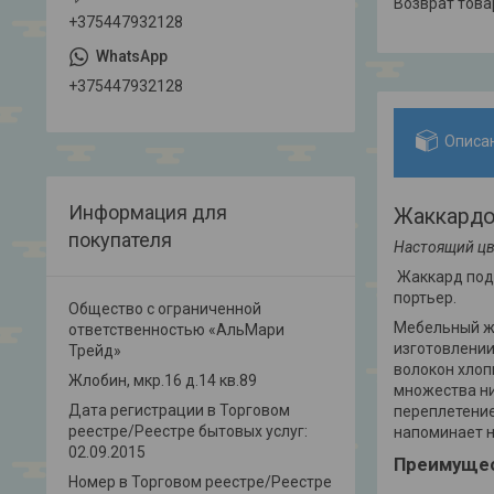
возврат тов
+375447932128
+375447932128
Описа
Информация для
Жаккардо
покупателя
Настоящий цв
Жаккард подх
портьер.
Общество с ограниченной
Мебельный жа
ответственностью «АльМари
изготовлении
Трейд»
волокон хлоп
Жлобин, мкр.16 д.14 кв.89
множества ни
Дата регистрации в Торговом
переплетение
реестре/Реестре бытовых услуг:
напоминает 
02.09.2015
Преимущес
Номер в Торговом реестре/Реестре