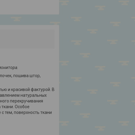
монитора.
лочек, пошива штор,
ью и красивой фактурой. В
бавлением натуральных
жного перекручивания
 ткани. Особое
 с тем, поверхность ткани