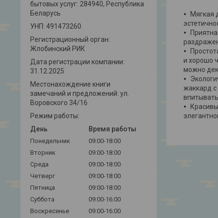
бытовых услуг: 284940, Республика
Беларусь
Мягкая 
эстетично
УНП: 491473260
Приятна
Регистрационный орган:
раздражен
Жлобинский РИК
Простот
и хорошо 
Дата регистрации компании:
можно дек
31.12.2025
Экологи
Местонахождение книги
жаккард с
замечаний и предложений: ул.
впитывать
Воровского 34/16
Красивы
элегантно
Режим работы:
День
Время работы
Понедельник
09:00-18:00
Вторник
09:00-18:00
Среда
09:00-18:00
Четверг
09:00-18:00
Пятница
09:00-18:00
Суббота
09:00-16:00
Воскресенье
09:00-16:00