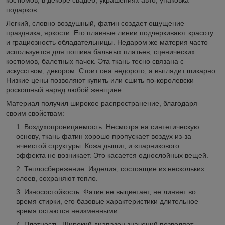
подарков.
Легкий, словно воздушный, фатин создает ощущение
праздника, яркости. Его плавные линии подчеркивают красоту
и грациозность обладательницы. Недаром же материя часто
используется для пошива бальных платьев, сценических
костюмов, балетных пачек. Эта ткань тесно связана с
искусством, декором. Стоит она недорого, а выглядит шикарно.
Низкие цены позволяют купить или сшить по-королевски
роскошный наряд любой женщине.
Материал получил широкое распространение, благодаря
своим свойствам:
Воздухопроницаемость. Несмотря на синтетическую
основу, ткань фатин хорошо пропускает воздух из-за
ячеистой структуры. Кожа дышит, и «парникового
эффекта не возникает. Это касается однослойных вещей.
Теплосбережение. Изделия, состоящие из нескольких
слоев, сохраняют тепло.
Износостойкость. Фатин не выцветает, не линяет во
время стирки, его базовые характеристики длительное
время остаются неизменными.
Плотность. Широкий диапазон значений позволяет