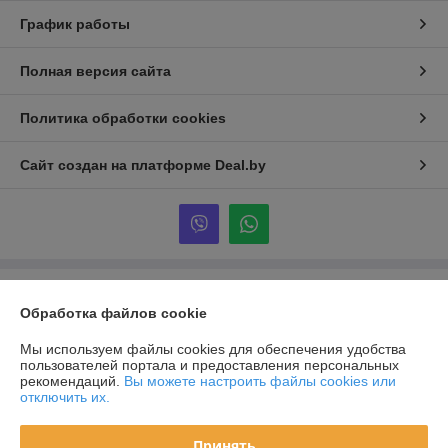
График работы
Полная версия сайта
Политика обработки cookies
Сайт создан на платформе Deal.by
Информация для покупателя
Обработка файлов cookie
Юридическое лицо:
Общество с ограниченной ответственностью
«АльМари Трейд»
Мы используем файлы cookies для обеспечения удобства
Жлобин, мкр.16 д.14 кв.89
пользователей портала и предоставления персональных
рекомендаций.
Вы можете настроить файлы cookies или
Регистрационный номер ЕГР: 491473260
отключить их.
УНП: 491473260
Принять