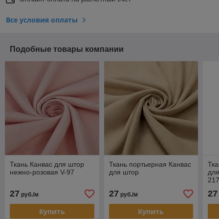
Все условия оплаты
Подобные товары компании
Ткань Канвас для штор
Ткань портьерная Канвас
Тка
нежно-розовая V-97
для штор
для
21
27
27
27
руб./м
руб./м
Купить
Купить