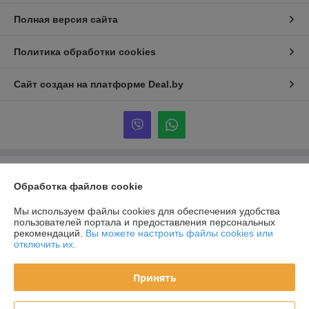
Полная версия сайта
Политика обработки cookies
Сайт создан на платформе Deal.by
Информация для покупателя
Обработка файлов cookie
Юридическое лицо:
Общество с ограниченной ответственностью
«АльМари Трейд»
Мы используем файлы cookies для обеспечения удобства
Жлобин, мкр.16 д.14 кв.89
пользователей портала и предоставления персональных
рекомендаций.
Вы можете настроить файлы cookies или
Регистрационный номер ЕГР: 491473260
отключить их.
УНП: 491473260
Принять
Регистрационный орган: Жлобинский РИК
Дата регистрации компании: 31.12.2025