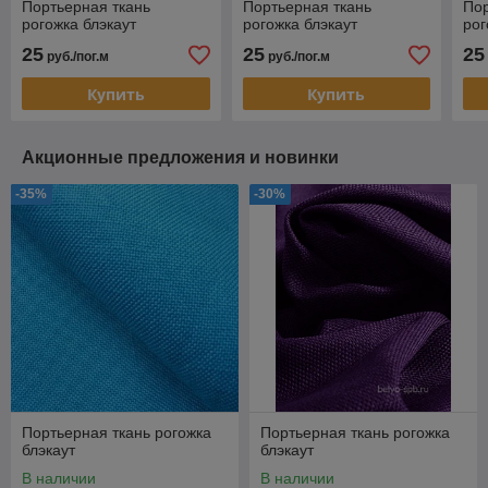
Портьерная ткань
Портьерная ткань
Пор
рогожка блэкаут
рогожка блэкаут
рог
25
25
25
руб./пог.м
руб./пог.м
Купить
Купить
Акционные предложения и новинки
-35%
-30%
Портьерная ткань рогожка
Портьерная ткань рогожка
блэкаут
блэкаут
В наличии
В наличии