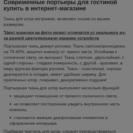
Современные портьеры для гостиной
купить в интернет-магазине
Ткань для штор метражом, возможен пошив по вашим
размерам.
*Цвет изделия на фото может отличатся от реального из-
за разной цветопередачи экранов устройств
Портьерная ткань димаут-рогожка. Ткань светонепроницаема
на 70-80%, защитит комнату от яркого света. Устойчива к
солнечном свету, не выгорает. Ткань плотная, двухслойная, с
одной стороны - гладкая поверхность, с другой - красивая, в
меру крупная фактура рогожки. Ткань - пластичная, хорошо
драпируется в складки, имеет удобную ширину. Для
практичных штор, покрывал, декоративных подушек!
Портьерная ткань для штор выполняет несколько функций:
защищает помещение от прямого солнечного света;
не позволяет посторонним увидеть внутреннюю часть
комнаты;
становится важным декоративным элементом в
оформлении интерьера.
Подбирая текстиль для штор, следует руководствоваться