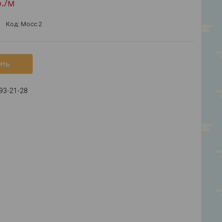
.
/м
Код:
Мосс 2
ить
793-21-28