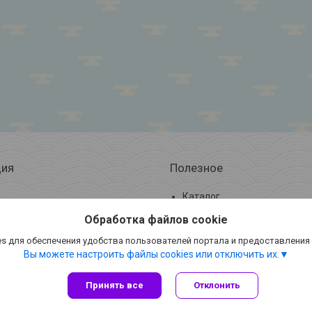
ия
Полезное
ы
Каталог
 и оплата
Отзывы
Обработка файлов cookie
Новости и статьи
s для обеспечения удобства пользователей портала и предоставления
Вы можете настроить файлы cookies или отключить их.
Принять все
Отклонить
Сайт создан на платформе Deal.by
Политика обработки файлов cookies
ООО «АльМари Трейд» |
Пожаловаться на контент