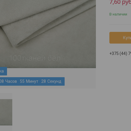
7,60
руб
В наличии
Куп
+375 (44) 
0
8
Часов
5
5
Минут
2
7
Секунд